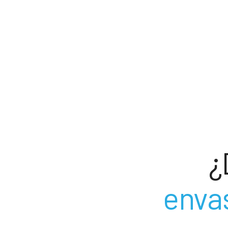
¿
envas