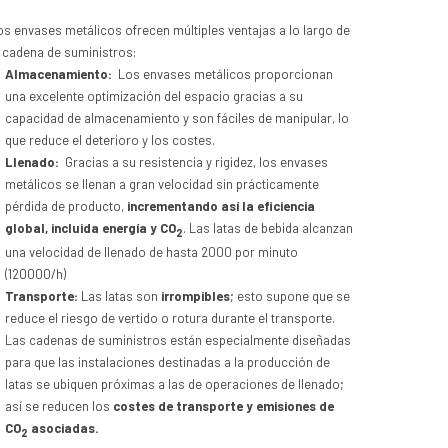
os envases metálicos ofrecen múltiples ventajas a lo largo de
a cadena de suministros:
Almacenamiento:
Los envases metálicos proporcionan
una excelente optimización del espacio gracias a su
capacidad de almacenamiento y son fáciles de manipular, lo
que reduce el deterioro y los costes.
Llenado:
Gracias a su resistencia y rigidez, los envases
metálicos se llenan a gran velocidad sin prácticamente
pérdida de producto,
incrementando así la eficiencia
global, incluida energía y CO
. Las latas de bebida alcanzan
2
una velocidad de llenado de hasta 2000 por minuto
(120000/h)
Transporte:
Las latas son
irrompibles
; esto supone que se
reduce el riesgo de vertido o rotura durante el transporte.
Las cadenas de suministros están especialmente diseñadas
para que las instalaciones destinadas a la producción de
latas se ubiquen próximas a las de operaciones de llenado;
así se reducen los
costes de transporte y emisiones de
CO
asociadas.
2