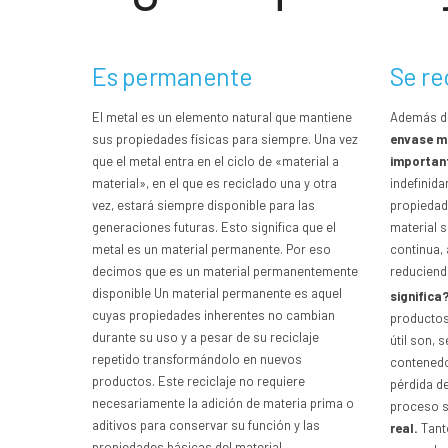
Es permanente
Se re
El metal es un elemento natural que mantiene
Además de
sus propiedades físicas para siempre. Una vez
envase me
que el metal entra en el ciclo de «material a
important
material», en el que es reciclado una y otra
indefinid
vez, estará siempre disponible para las
propiedade
generaciones futuras. Esto significa que el
material s
metal es un material permanente. Por eso
continua, 
decimos que es un material permanentemente
reduciend
disponible Un material permanente es aquel
significa
cuyas propiedades inherentes no cambian
productos 
durante su uso y a pesar de su reciclaje
útil son, 
repetido transformándolo en nuevos
contenedor
productos. Este reciclaje no requiere
pérdida d
necesariamente la adición de materia prima o
proceso 
aditivos para conservar su función y las
real.
Tant
propiedades básicas del material.