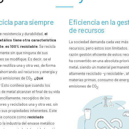
cicla para siempre
Eficiencia en la ges
de recursos
 resistencia y durabilidad,
el
tálico tiene otra característica
La sociedad demanda cada vez más
e: es 100% reciclable
. Se recicla
recursos, pero estos son limitados.
amente sin que ninguna de sus
razón gestión eficiente de estos re
s se modifique. Es decir, se el
ha convertido en una absoluta priori
e reutiliza una y otra vez, de forma
metal, siendo un material permanent
ahorrando así recursos y energía y
altamente reciclado -y reciclable-, a
o emisiones de CO
.
¿Qué
2
materias primas, consumo de energí
?
Esto conlleva que cuando los
emisiones de CO
.
2
de metal alcanzan el final de su vida
sencillamente, recogidos de los
es y reciclados una y otra vez, sin
e sus propiedades inherentes. Este
se conoce como
reciclado
o la industria del envase metálico