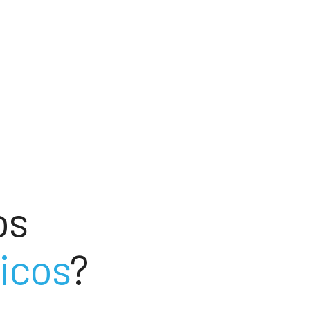
os
licos
?