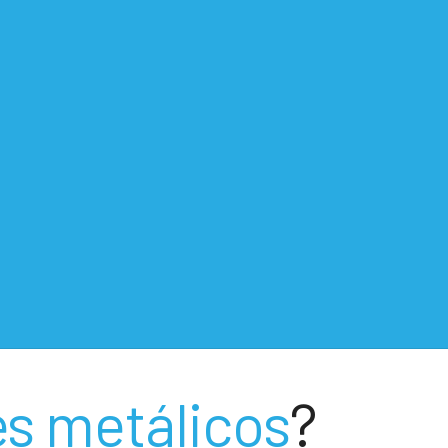
es metálicos
?