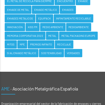
EL METAL SE RECICLA PARA SIEMPRE
ENCUENTRO
ENVASE
ENVASE DE METAL
ENVASE METÁLICO
ENVASES
ENVASES METALICOS
EQUIPACK
INFINITAMENTE RECICLABLE
INNOVACIÓN
KISS FM
MEDIO AMBIENTE
MEDIOAMBIENTE
MEMORIA CORPORATIVA 2022
METAL
METAL PACKAGING EUROPE
MITOS
MPE
PREMIOS INFINITO
RECICLAJE
SI AL ENVASE METÁLICO
SOSTENIBILIDAD
VERDADES
AME
· Asociación Metalgráfica Española
Organización empresarial del sector de la fabricación de envases y cierres