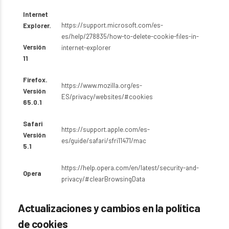
Internet
https://support.microsoft.com/es-
Explorer.
es/help/278835/how-to-delete-cookie-files-in-
Versión
internet-explorer
11
Firefox.
https://www.mozilla.org/es-
Versión
ES/privacy/websites/#cookies
65.0.1
Safari
https://support.apple.com/es-
Versión
es/guide/safari/sfri11471/mac
5.1
https://help.opera.com/en/latest/security-and-
Opera
privacy/#clearBrowsingData
Actualizaciones y cambios en la política
de cookies