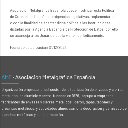
Asociación Metalgráfica Española puede modificar esta Política
de Cookies en función de exigencias legislativas, reglamentarias,
o con la finalidad de adaptar dicha política a las instrucciones
dictadas por la Agencia Española de Protección de Datos, por ello
se aconseja a los Usuarios que la visiten periódicamente.
Fecha de actualización: 01/12/2021
AME
· Asociación Metalgráfica Española
Organización empresarial del sector de la fabricación de envases y cierres
metálicos, en aluminio y acero, fundada en 1926, agrupa a empresas
fabricantes de envases y cierres metálicos ligeros, tapas, tapones y
precintos metálicos, y actividades afines como la decoración y barnizado de
planchas metálicas y su estampación.