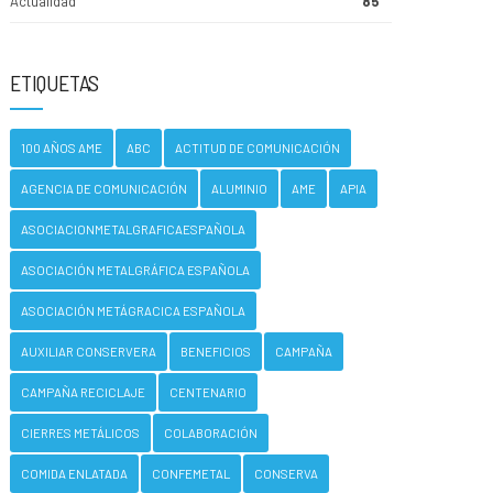
Actualidad
85
ETIQUETAS
100 AÑOS AME
ABC
ACTITUD DE COMUNICACIÓN
AGENCIA DE COMUNICACIÓN
ALUMINIO
AME
APIA
ASOCIACIONMETALGRAFICAESPAÑOLA
ASOCIACIÓN METALGRÁFICA ESPAÑOLA
ASOCIACIÓN METÁGRACICA ESPAÑOLA
AUXILIAR CONSERVERA
BENEFICIOS
CAMPAÑA
CAMPAÑA RECICLAJE
CENTENARIO
CIERRES METÁLICOS
COLABORACIÓN
COMIDA ENLATADA
CONFEMETAL
CONSERVA