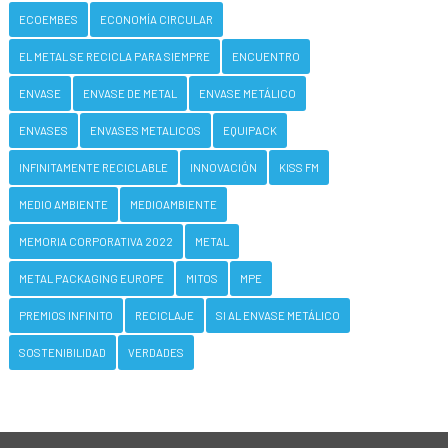
ECOEMBES
ECONOMÍA CIRCULAR
EL METAL SE RECICLA PARA SIEMPRE
ENCUENTRO
ENVASE
ENVASE DE METAL
ENVASE METÁLICO
ENVASES
ENVASES METALICOS
EQUIPACK
INFINITAMENTE RECICLABLE
INNOVACIÓN
KISS FM
MEDIO AMBIENTE
MEDIOAMBIENTE
MEMORIA CORPORATIVA 2022
METAL
METAL PACKAGING EUROPE
MITOS
MPE
PREMIOS INFINITO
RECICLAJE
SI AL ENVASE METÁLICO
SOSTENIBILIDAD
VERDADES